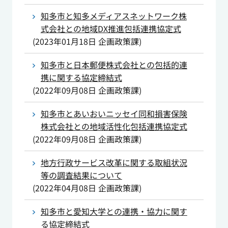
知多市と知多メディアスネットワーク株
式会社との地域DX推進包括連携協定式
(
2023年01月18日
企画政策課
)
知多市と日本郵便株式会社との包括的連
携に関する協定締結式
(
2022年09月08日
企画政策課
)
知多市とあいおいニッセイ同和損害保険
株式会社との地域活性化包括連携協定式
(
2022年09月08日
企画政策課
)
地方行政サービス改革に関する取組状況
等の調査結果について
(
2022年04月08日
企画政策課
)
知多市と愛知大学との連携・協力に関す
る協定締結式