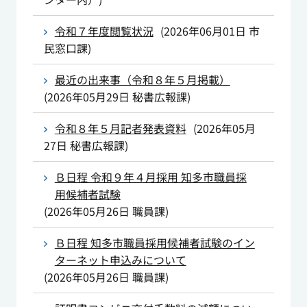
令和７年度閲覧状況
(
2026年06月01日
市
民窓口課
)
最近の出来事（令和８年５月掲載）
(
2026年05月29日
秘書広報課
)
令和８年５月記者発表資料
(
2026年05月
27日
秘書広報課
)
Ｂ日程 令和９年４月採用 知多市職員採
用候補者試験
(
2026年05月26日
職員課
)
Ｂ日程 知多市職員採用候補者試験のイン
ターネット申込みについて
(
2026年05月26日
職員課
)