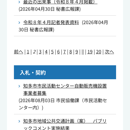
最近の出来事（令和８年４月掲載）
(
2026年04月30日
秘書広報課
)
令和８年４月記者発表資料
(
2026年04月
30日
秘書広報課
)
前へ
|
1
|
2
|
3
|
4
|
5
|
6
|
7
|
8
|
9
|
||
|
19
|
20
|
次へ
入札・契約
知多市市民活動センター自動販売機設置
事業者募集
(
2026年08月03日
市民協働課（市民活動セ
ンター内）
)
知多市地域公共交通計画（案） パブリ
ックコメント実施結果