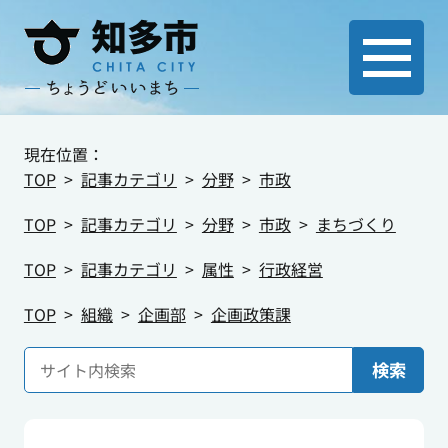
現在位置：
TOP
記事カテゴリ
分野
市政
TOP
記事カテゴリ
分野
市政
まちづくり
TOP
記事カテゴリ
属性
行政経営
TOP
組織
企画部
企画政策課
検索