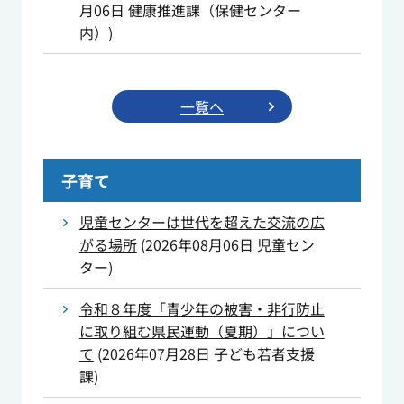
月06日
健康推進課（保健センター
内）
)
一覧へ
子育て
児童センターは世代を超えた交流の広
がる場所
(
2026年08月06日
児童セン
ター
)
令和８年度「青少年の被害・非行防止
に取り組む県民運動（夏期）」につい
て
(
2026年07月28日
子ども若者支援
課
)