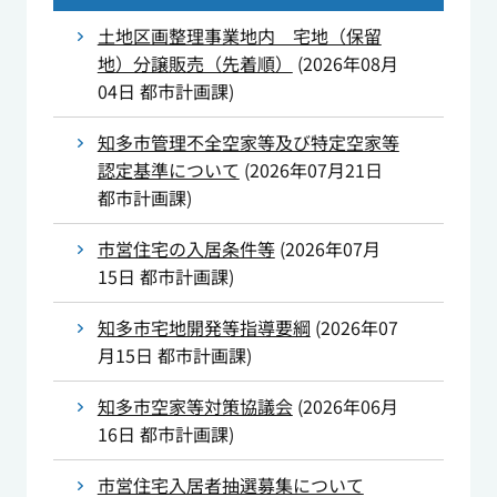
土地区画整理事業地内 宅地（保留
地）分譲販売（先着順）
(
2026年08月
04日
都市計画課
)
知多市管理不全空家等及び特定空家等
認定基準について
(
2026年07月21日
都市計画課
)
市営住宅の入居条件等
(
2026年07月
15日
都市計画課
)
知多市宅地開発等指導要綱
(
2026年07
月15日
都市計画課
)
知多市空家等対策協議会
(
2026年06月
16日
都市計画課
)
市営住宅入居者抽選募集について