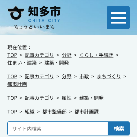
現在位置：
TOP
記事カテゴリ
分野
くらし・手続き
住まい・建築
建築・開発
TOP
記事カテゴリ
分野
市政
まちづくり
都市計画
TOP
記事カテゴリ
属性
建築・開発
TOP
組織
都市整備部
都市計画課
検索