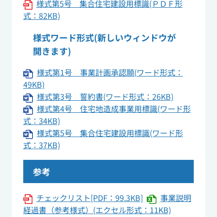
様式第5号 集合住宅建設用標識(ＰＤＦ形
式：82KB)
様式ワード形式(新しいウィンドウが
開きます)
様式第1号 事業計画承認願(ワード形式：
49KB)
様式第3号 誓約書(ワード形式：26KB)
様式第4号 住宅地造成事業用標識(ワード形
式：34KB)
様式第5号 集合住宅建設用標識(ワード形
式：37KB)
参考
チェックリスト[PDF：99.3KB]
事業
説明
経過書
（参考様
式）(エクセル形式：
11KB)