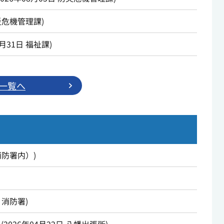
災危機管理課
)
7月31日
福祉課
)
一覧へ
消防署内）
)
消防署
)