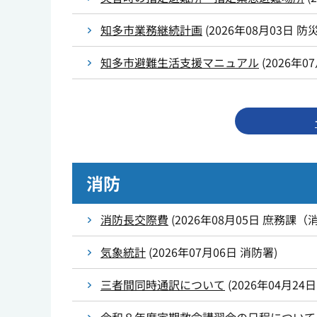
知多市業務継続計画
(
2026年08月03日
防
知多市避難生活支援マニュアル
(
2026年0
消防
消防長交際費
(
2026年08月05日
庶務課（
気象統計
(
2026年07月06日
消防署
)
三者間同時通訳について
(
2026年04月24日