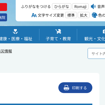
ふりがなをつける
ひらがな
Romaji
音声
文字サイズ変更
標準
拡大
色
病院
健康・医療・福祉
子育て・教育
観光・文
防災情報
印刷する