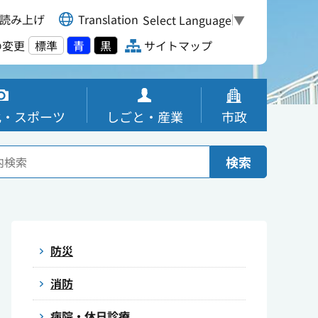
読み上げ
Translation
Select Language
▼
の変更
標準
青
黒
サイトマップ
化・スポーツ
しごと・産業
市政
検索
防災
消防
病院・休日診療