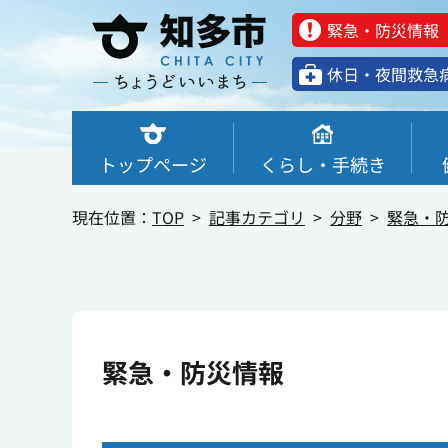
緊急・防災情報
休⽇・夜間救急
トップページ
くらし・手続き
現在位置：
TOP
記事カテゴリ
分野
緊急・
緊急・防災情報