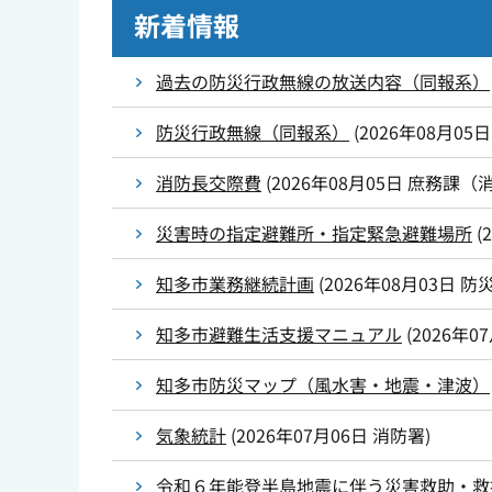
新着情報
過去の防災行政無線の放送内容（同報系）
防災行政無線（同報系）
(
2026年08月05日
消防長交際費
(
2026年08月05日
庶務課（
災害時の指定避難所・指定緊急避難場所
(
知多市業務継続計画
(
2026年08月03日
防
知多市避難生活支援マニュアル
(
2026年0
知多市防災マップ（風水害・地震・津波）
気象統計
(
2026年07月06日
消防署
)
令和６年能登半島地震に伴う災害救助・救