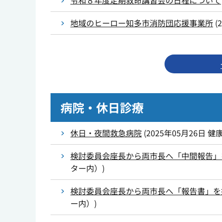
令和８年度定期救命講習会の日程について
地域のヒーロー知多市消防団応援事業所
(
病院・休日診療
休日・夜間救急病院
(
2025年05月26日
健
検討委員会座長から両市長へ「中間報告」
ター内）
)
検討委員会座長から両市長へ「報告書」を
ー内）
)