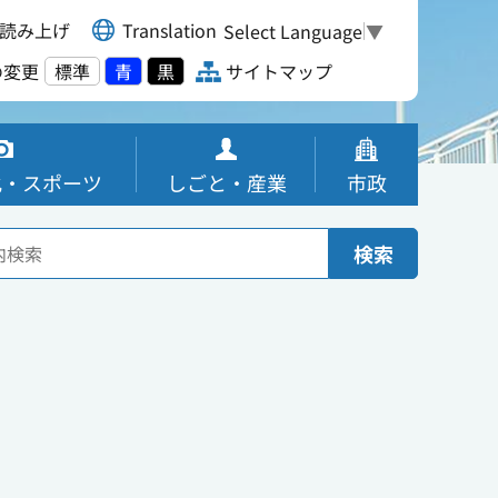
読み上げ
Translation
Select Language
▼
の変更
標準
青
黒
サイトマップ
化・スポーツ
しごと・産業
市政
検索