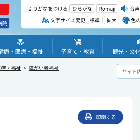
ふりがなをつける
ひらがな
Romaji
音声
文字サイズ変更
標準
拡大
色
病院
健康・医療・福祉
子育て・教育
観光・文
医療・福祉
障がい者福祉
印刷する