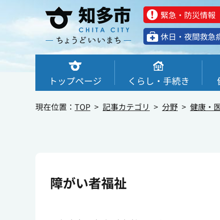
緊急・防災情報
休⽇・夜間救急
トップページ
くらし・手続き
現在位置：
TOP
記事カテゴリ
分野
健康・
障がい者福祉