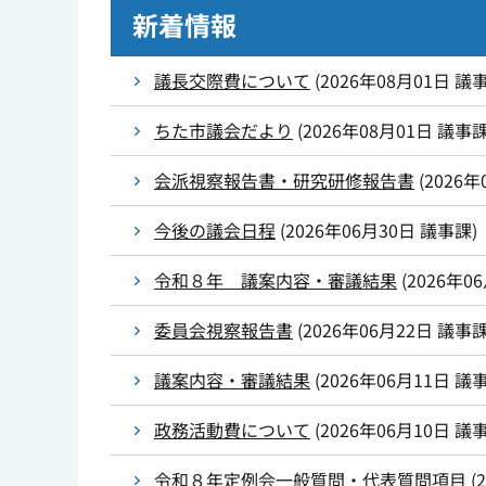
新着情報
議長交際費について
(
2026年08月01日
議
ちた市議会だより
(
2026年08月01日
議事
会派視察報告書・研究研修報告書
(
2026年
今後の議会日程
(
2026年06月30日
議事課
)
令和８年 議案内容・審議結果
(
2026年0
委員会視察報告書
(
2026年06月22日
議事
議案内容・審議結果
(
2026年06月11日
議
政務活動費について
(
2026年06月10日
議
令和８年定例会一般質問・代表質問項目
(