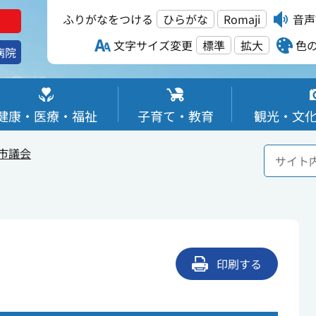
ふりがなをつける
ひらがな
Romaji
音声
文字サイズ変更
標準
拡大
色
病院
健康・医療・福祉
子育て・教育
観光・文
市議会
印刷する