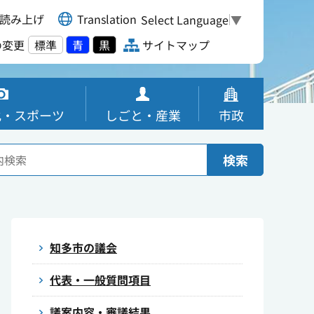
読み上げ
Translation
Select Language
▼
の変更
標準
青
黒
サイトマップ
化・スポーツ
しごと・産業
市政
検索
知多市の議会
代表・一般質問項目
議案内容・審議結果