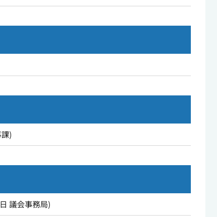
事課
)
6日
議会事務局
)