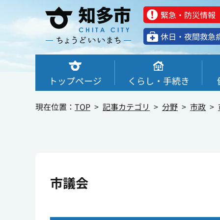
緊急・防災情報
休⽇・夜間救急
トップページ
くらし・手続き
現在位置：
TOP
記事カテゴリ
分野
市政
市議会