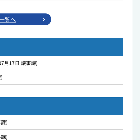
一覧へ
07月17日
議事課
)
課
)
事課
)
事課
)