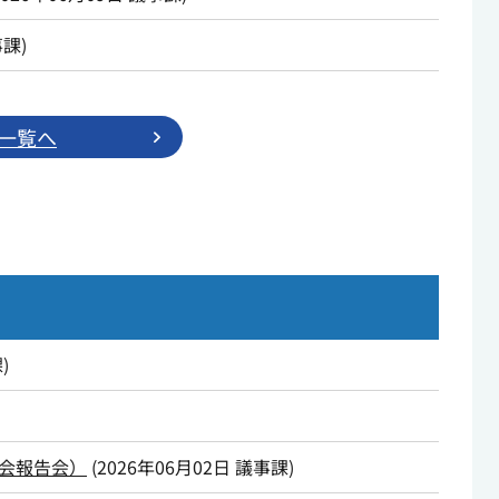
事課
)
一覧へ
課
)
会報告会）
(
2026年06月02日
議事課
)