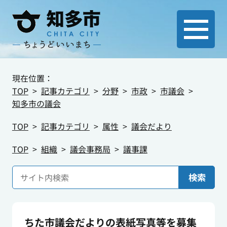
現在位置：
TOP
記事カテゴリ
分野
市政
市議会
知多市の議会
TOP
記事カテゴリ
属性
議会だより
TOP
組織
議会事務局
議事課
検索
ちた市議会だよりの表紙写真等を募集