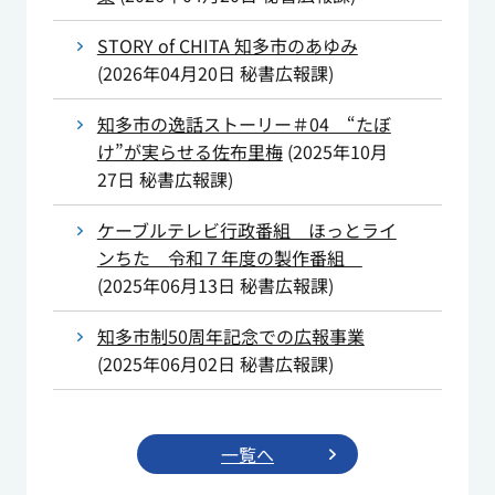
STORY of CHITA 知多市のあゆみ
(
2026年04月20日
秘書広報課
)
知多市の逸話ストーリー＃04 “たぼ
け”が実らせる佐布里梅
(
2025年10月
27日
秘書広報課
)
ケーブルテレビ行政番組 ほっとライ
ンちた 令和７年度の製作番組
(
2025年06月13日
秘書広報課
)
知多市制50周年記念での広報事業
(
2025年06月02日
秘書広報課
)
一覧へ