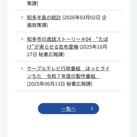
策課
)
知多半島の統計
(
2026年03月02日
企
画政策課
)
知多市の逸話ストーリー＃04 “たぼ
け”が実らせる佐布里梅
(
2025年10月
27日
秘書広報課
)
ケーブルテレビ行政番組 ほっとライ
ンちた 令和７年度の製作番組
(
2025年06月13日
秘書広報課
)
一覧へ