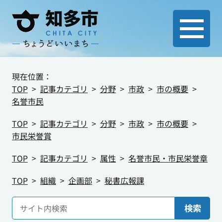
現在位置：
TOP
記事カテゴリ
分野
市政
市の概要
名誉市民
TOP
記事カテゴリ
分野
市政
市の概要
市民栄誉賞
TOP
記事カテゴリ
属性
名誉市民・市民栄誉章
TOP
組織
企画部
秘書広報課
検索