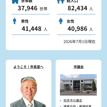
世帯数
総人口
37,946
82,434
世帯
人
男性
女性
41,448
40,986
人
人
2026年7月1日現在
ようこそ！市長室へ
市議会
知多市の議会
議案内容・審議結果