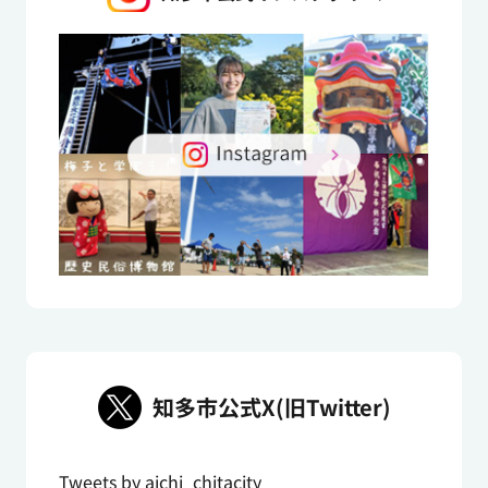
知多市公式X(旧Twitter)
Tweets by aichi_chitacity