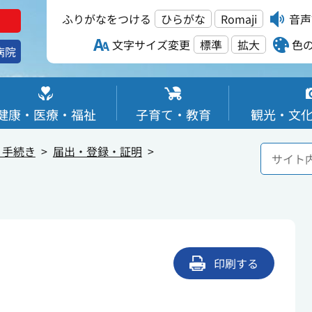
ふりがなをつける
ひらがな
Romaji
音声
文字サイズ変更
標準
拡大
色
病院
健康・医療・福祉
子育て・教育
観光・文
・手続き
届出・登録・証明
印刷する