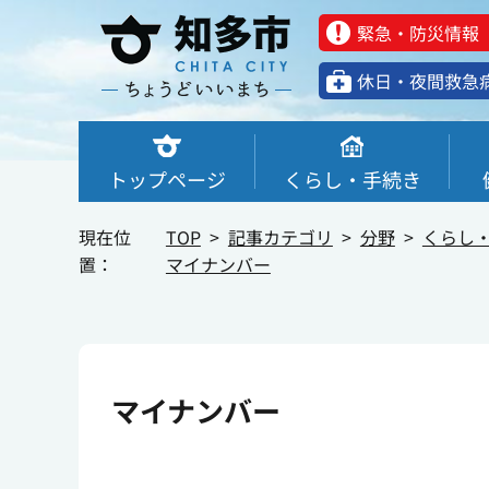
緊急・防災情報
休⽇・夜間救急
トップページ
くらし・手続き
現在位
TOP
記事カテゴリ
分野
くらし
置：
マイナンバー
マイナンバー