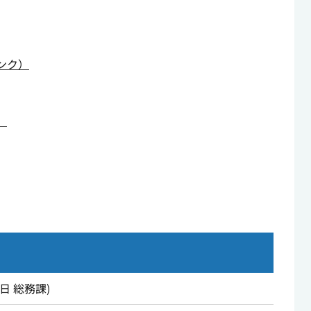
ンク）
）
5日
総務課
)