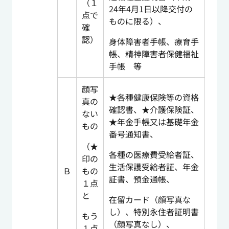
（１
24年4月1日以降交付の
点で
ものに限る）、
確
認）
身体障害者手帳、療育手
帳、精神障害者保健福祉
手帳 等
顔写
★各種健康保険等の資格
真の
確認書、★介護保険証、
ない
★年金手帳又は基礎年金
もの
番号通知書、
（★
各種の医療費受給者証、
印の
生活保護受給者証、年金
Ｂ
もの
証書、預金通帳、
１点
と
在留カード（顔写真な
し）、特別永住者証明書
もう
（顔写真なし）、
１点