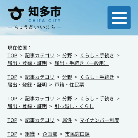
現在位置：
TOP
記事カテゴリ
分野
くらし・手続き
届出・登録・証明
届出・手続き（一般用）
TOP
記事カテゴリ
分野
くらし・手続き
届出・登録・証明
戸籍・住民票
TOP
記事カテゴリ
分野
くらし・手続き
届出・登録・証明
引っ越し・くらし
TOP
記事カテゴリ
属性
マイナンバー制度
TOP
組織
企画部
市民窓口課