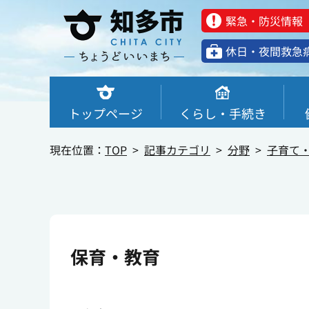
緊急・防災情報
休⽇・夜間救急
トップページ
くらし・手続き
現在位置：
TOP
記事カテゴリ
分野
子育て
保育・教育