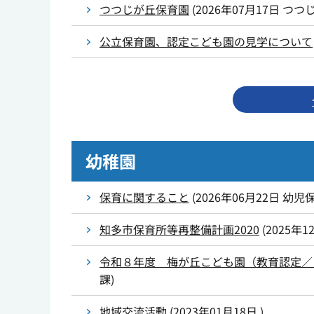
つつじが丘保育園
(
2026年07月17日
つつ
公立保育園、認定こども園の見学について
幼稚園
保育に関すること
(
2026年06月22日
幼児
知多市保育所等再整備計画2020
(
2025年1
令和８年度 梅が丘こども園（教育認定／
課
)
地域交流活動
(
2023年01月18日
)