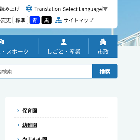
読み上げ
Translation
Select Language
▼
の変更
標準
青
黒
サイトマップ
化・スポーツ
しごと・産業
市政
検索
保育園
幼稚園
やまもも園