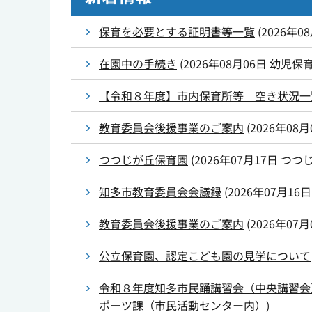
保育を必要とする証明書等一覧
(
2026年0
在園中の手続き
(
2026年08月06日
幼児保
【令和８年度】市内保育所等 空き状況一
教育委員会後援事業のご案内
(
2026年08月
つつじが丘保育園
(
2026年07月17日
つつ
知多市教育委員会会議録
(
2026年07月16日
教育委員会後援事業のご案内
(
2026年07月
公立保育園、認定こども園の見学について
令和８年度知多市民踊講習会（中央講習会
ポーツ課（市民活動センター内）
)