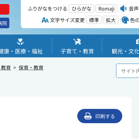
ふりがなをつける
ひらがな
Romaji
音声
文字サイズ変更
標準
拡大
色
病院
健康・医療・福祉
子育て・教育
観光・文
・教育
保育・教育
印刷する