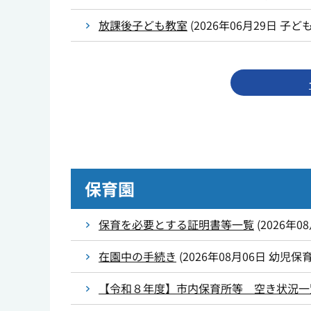
放課後子ども教室
(
2026年06月29日
子ど
保育園
保育を必要とする証明書等一覧
(
2026年0
在園中の手続き
(
2026年08月06日
幼児保
【令和８年度】市内保育所等 空き状況一