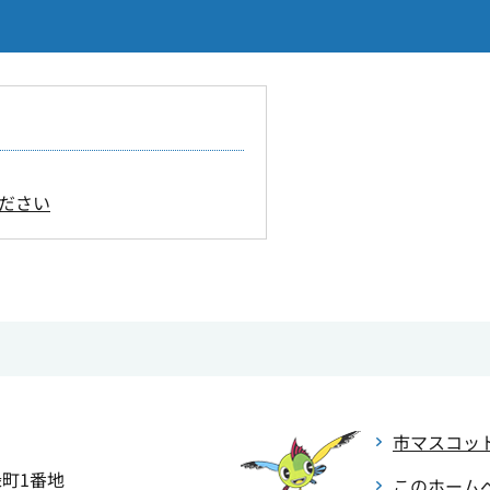
ださい
市マスコッ
緑町1番地
このホーム