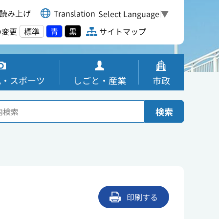
読み上げ
Translation
Select Language
▼
の変更
標準
青
黒
サイトマップ
化・スポーツ
しごと・産業
市政
検索
印刷する