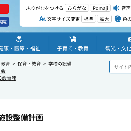
ふりがなをつける
ひらがな
Romaji
音声
文字サイズ変更
標準
拡大
色
病院
健康・医療・福祉
子育て・教育
観光・文
・教育
保育・教育
学校の設備
員会
校教育課
施設整備計画