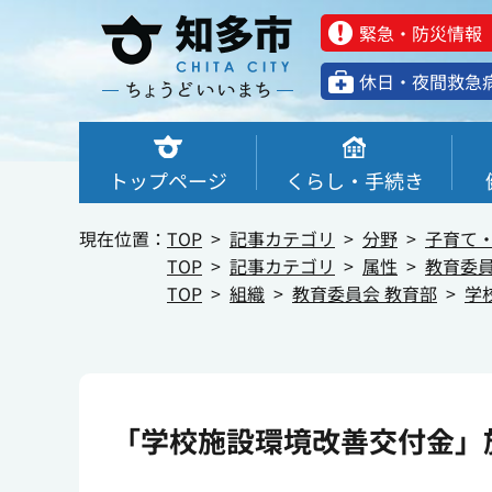
緊急・防災情報
休⽇・夜間救急
トップページ
くらし・手続き
現在位置：
TOP
記事カテゴリ
分野
子育て
TOP
記事カテゴリ
属性
教育委
TOP
組織
教育委員会 教育部
学
「学校施設環境改善交付金」