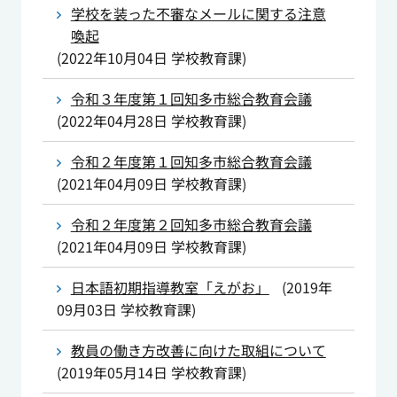
学校を装った不審なメールに関する注意
喚起
(
2022年10月04日
学校教育課
)
令和３年度第１回知多市総合教育会議
(
2022年04月28日
学校教育課
)
令和２年度第１回知多市総合教育会議
(
2021年04月09日
学校教育課
)
令和２年度第２回知多市総合教育会議
(
2021年04月09日
学校教育課
)
日本語初期指導教室「えがお」
(
2019年
09月03日
学校教育課
)
教員の働き方改善に向けた取組について
(
2019年05月14日
学校教育課
)