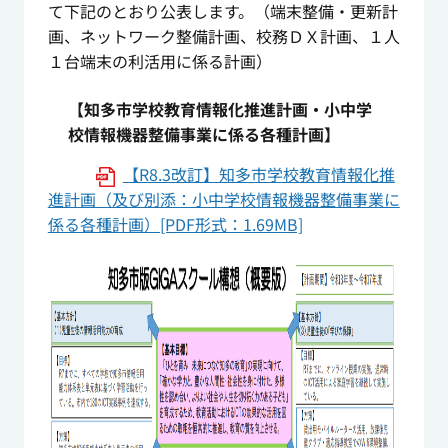
て下記のとおり公表します。（端末整備・更新計
画、ネットワーク整備計画、校務ＤＸ計画、１人
１台端末の利活用に係る計画）
【知多市学校教育情報化推進計画・小中学
校情報機器整備事業に係る各種計画】
【R8.3改訂】知多市学校教育情報化推
進計画（及び別添：小中学校情報機器整備事業に
係る各種計画）[PDF形式：1.69MB]