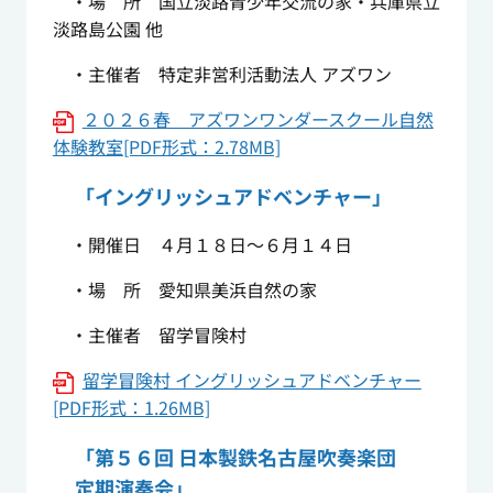
・場 所 国立淡路青少年交流の家・兵庫県立
淡路島公園 他
・主催者 特定非営利活動法人 アズワン
２０２６春 アズワンワンダースクール自然
体験教室[PDF形式：2.78MB]
「イングリッシュアドベンチャー」
・開催日 ４月１８日～６月１４日
・場 所 愛知県美浜自然の家
・主催者 留学冒険村
留学冒険村 イングリッシュアドベンチャー
[PDF形式：1.26MB]
「第５６回 日本製鉄名古屋吹奏楽団
定期演奏会」