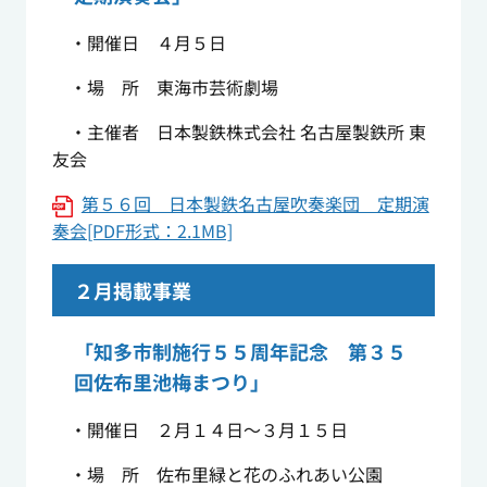
・開催日 ４月５日
・場 所 東海市芸術劇場
・主催者 日本製鉄株式会社 名古屋製鉄所 東
友会
第５６回 日本製鉄名古屋吹奏楽団 定期演
奏会[PDF形式：2.1MB]
２月掲載事業
「知多市制施行５５周年記念 第３５
回佐布里池梅まつり」
・開催日 ２月１４日～３月１５日
・場 所 佐布里緑と花のふれあい公園