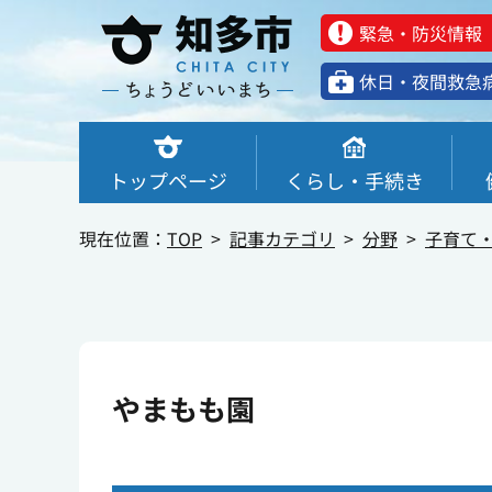
緊急・防災情報
休⽇・夜間救急
トップページ
くらし・手続き
現在位置：
TOP
記事カテゴリ
分野
子育て
やまもも園