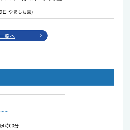
19日
やまもも園
)
一覧へ
4時00分