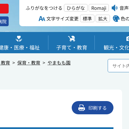
ふりがなをつける
ひらがな
Romaji
音声
文字サイズ変更
標準
拡大
色
病院
健康・医療・福祉
子育て・教育
観光・文
・教育
保育・教育
やまもも園
印刷する