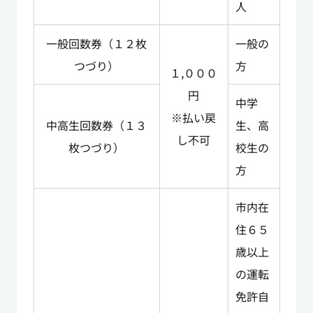
人
一般回数券（１２枚
一般の
つづり）
方
１,０００
円
中学
※払い戻
中高生回数券（１３
生、高
し不可
枚つづり）
校生の
方
市内在
住６５
歳以上
の運転
免許自