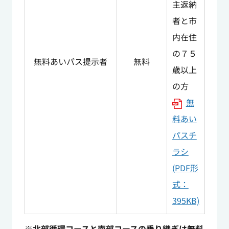
主返納
者と市
内在住
の７５
無料あいパス提示者
無料
歳以上
の方
無
料あい
パスチ
ラシ
(PDF形
式：
395KB)
※北部循環コースと南部コースの乗り継ぎは無料