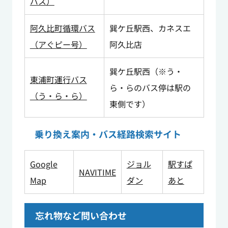
バス）
阿久比町循環バス
巽ケ丘駅西、カネスエ
（アぐピー号）
阿久比店
巽ケ丘駅西（※う・
東浦町運行バス
ら・らのバス停は駅の
（う・ら・ら）
東側です）
乗り換え案内・バス経路検索サイト
Google
ジョル
駅すぱ
NAVITIME
Map
ダン
あと
忘れ物など問い合わせ