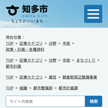
現在位置：
TOP
記事カテゴリ
分野
市政
政策・計画・各種資料
TOP
記事カテゴリ
分野
市政
まちづくり
都市計画
TOP
記事カテゴリ
属性
朝倉駅周辺整備事業
TOP
組織
都市整備部
都市計画課
検索