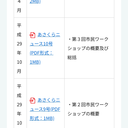
４
2MB)
月
平
成
あさくらニ
・第３回市民ワーク
29
ュース10号
ショップの概要及び
年
(PDF形式：
総括
10
1MB)
月
平
成
あさくらニ
29
・第２回市民ワーク
ュース9号(PDF
年
ショップの概要
形式：1MB)
10