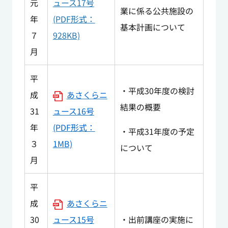
元
ュース17号
業に係る公共施設の
年
(PDF形式：
基本計画について
７
928KB)
月
平
・平成30年度の検討
成
あさくらニ
結果の概要
31
ュース16号
年
(PDF形式：
・平成31年度の予定
３
1MB)
について
月
平
成
あさくらニ
30
ュース15号
・出前講座の実施に