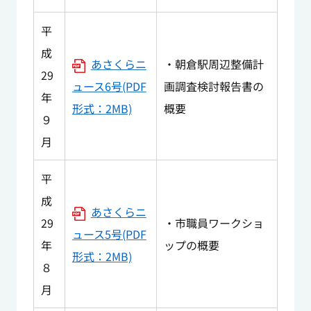
平
成
あさくらニ
・朝倉駅周辺整備計
29
ュース6号(PDF
画調査検討報告書の
年
形式：2MB)
概要
９
月
平
成
あさくらニ
29
・市職員ワークショ
ュース5号(PDF
年
ップの概要
形式：2MB)
８
月