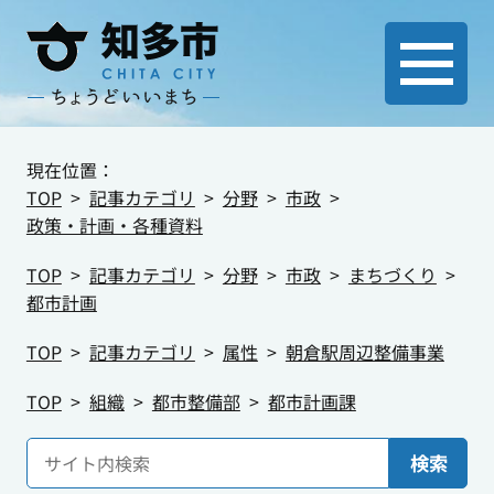
現在位置：
TOP
記事カテゴリ
分野
市政
政策・計画・各種資料
TOP
記事カテゴリ
分野
市政
まちづくり
都市計画
TOP
記事カテゴリ
属性
朝倉駅周辺整備事業
TOP
組織
都市整備部
都市計画課
検索