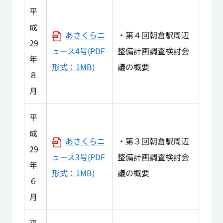
平
成
あさくらニ
・第４回朝倉駅周辺
29
ュース4号(PDF
整備計画調査検討会
年
形式：1MB)
議の概要
８
月
平
成
あさくらニ
・第３回朝倉駅周辺
29
ュース3号(PDF
整備計画調査検討会
年
形式：1MB)
議の概要
６
月