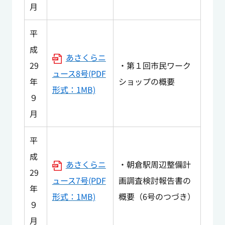
月
平
成
あさくらニ
29
・第１回市民ワーク
ュース8号(PDF
年
ショップの概要
形式：1MB)
９
月
平
成
あさくらニ
・朝倉駅周辺整備計
29
ュース7号(PDF
画調査検討報告書の
年
形式：1MB)
概要（6号のつづき）
９
月