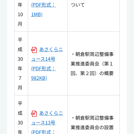
年
(PDF形式：
ついて
10
1MB)
月
平
成
あさくらニ
・朝倉駅周辺整備事
30
ュース14号
業推進委員会（第１
年
(PDF形式：
回、第２回）の概要
７
982KB)
月
平
成
あさくらニ
・朝倉駅周辺整備事
30
ュース13号
業推進委員会の設置
年
(PDF形式：