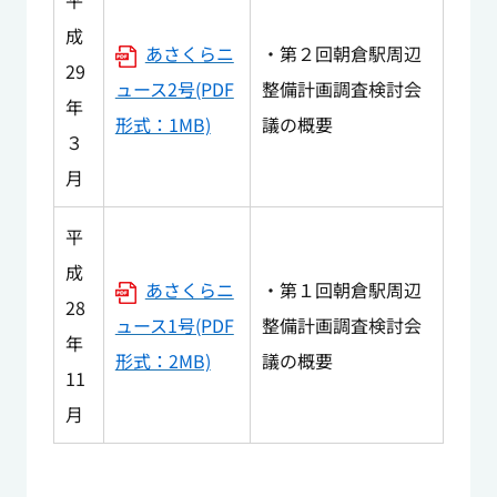
平
成
あさくらニ
・第２回朝倉駅周辺
29
ュース2号(PDF
整備計画調査検討会
年
形式：1MB)
議の概要
３
月
平
成
あさくらニ
・第１回朝倉駅周辺
28
ュース1号(PDF
整備計画調査検討会
年
形式：2MB)
議の概要
11
月