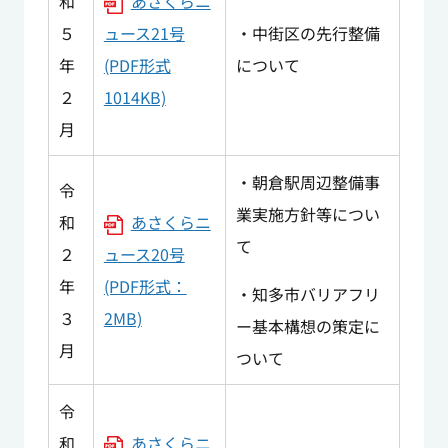
和
あさくらニ
５
ュース21号
・中街区の先行整備
年
(PDF形式
について
２
1014KB)
月
・朝倉駅周辺整備事
令
業実施方針等につい
和
あさくらニ
て
２
ュース20号
年
(PDF形式：
・知多市バリアフリ
３
2MB)
ー基本構想の策定に
月
ついて
令
和
あさくらニ