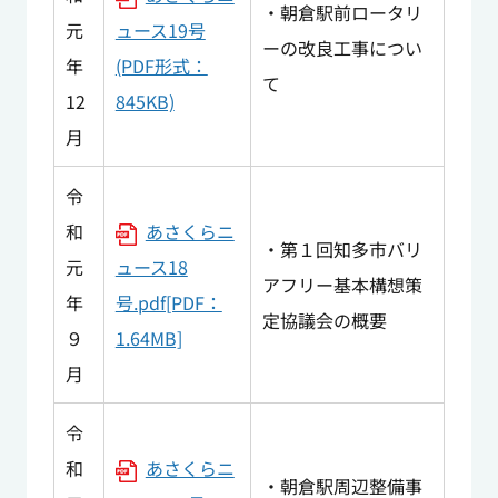
・朝倉駅前ロータリ
元
ュース19号
ーの改良工事につい
年
(PDF形式：
て
12
845KB)
月
令
和
あさくらニ
・第１回知多市バリ
元
ュース18
アフリー基本構想策
年
号.pdf[PDF：
定協議会の概要
９
1.64MB]
月
令
和
あさくらニ
・朝倉駅周辺整備事