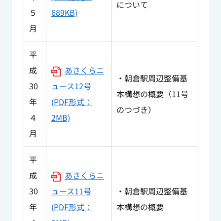
について
５
689KB)
月
平
成
あさくらニ
・朝倉駅周辺整備基
30
ュース12号
本構想の概要（11号
年
(PDF形式：
のつづき）
４
2MB)
月
平
成
あさくらニ
30
ュース11号
・朝倉駅周辺整備基
年
(PDF形式：
本構想の概要