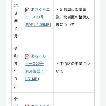
和
あさくらニ
・朝倉周辺整備事
８
ュース23号
業 北街区の整備方
年
[PDF：1.09MB]
針について
７
月
令
和
あさくらニ
６
ュース22号
・中街区の事業につ
年
(PDF形式：
いて
３
1.61MB
)
月
令