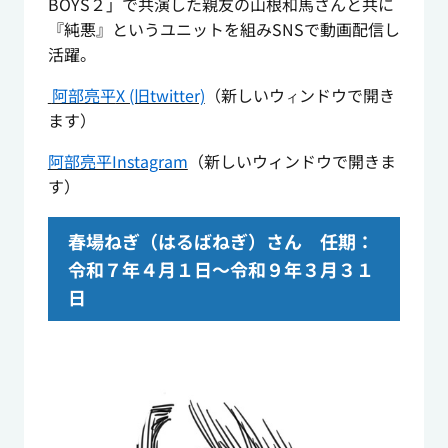
BOYS２」で共演した親友の山根和馬さんと共に
『純悪』というユニットを組みSNSで動画配信し
活躍。
阿部亮平
X (旧twitter)
（新しいウ
ンドウで開き
ィ
ます）
阿部亮平Instagram
（新しいウィンドウで開きま
す）
春場ねぎ（はるばねぎ）さん 任期：
令和７年４月１日～令和９年３月３１
日