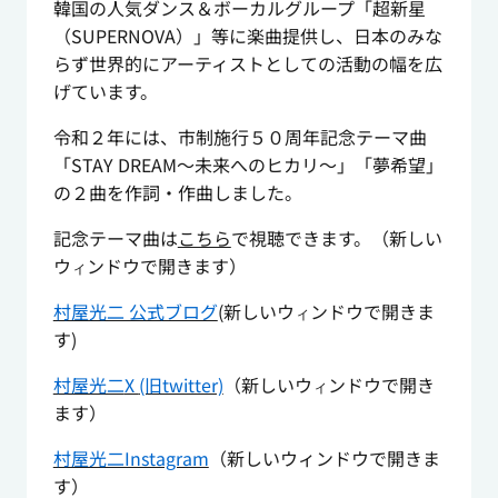
韓国の人気ダンス＆ボーカルグループ「超新星
（SUPERNOVA）」等に楽曲提供し、日本のみな
らず世界的にアーティストとしての活動の幅を広
げています。
令和２年には、市制施行５０周年記念テーマ曲
「STAY DREAM～未来へのヒカリ～」「夢希望」
の２曲を作詞・作曲しました。
記念テーマ曲は
こちら
で視聴できます。（新しい
ウ
ンドウで開きます）
ィ
村屋光二 公式ブログ
(新しいウ
ンドウで開きま
ィ
す)
村屋光二
X
(旧twitter)
（新しいウ
ンドウで開き
ィ
ます）
村屋光二Instagram
（新しいウィンドウで開きま
す）