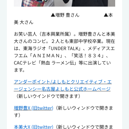
▲増野 豊さん ▲本
美 大さん
お笑い芸人（吉本興業所属）。増野豊さんと本美
大さんのコンビ。２人とも東部中学校卒業。現在
は、東海ラジオ「UNDER TALK」、メディアスエ
フエム「ＡＮＩＭＡＮ」、「笑活！８３４」、
CACテレビ「熱血 ラーメン伝」等に出演してい
ます。
アンダーポイント/よしもとクリエイティブ・エ
ージェンシー名古屋よしもと公式ホームページ
（新しいウインドウで開きます）
増野豊X (旧twitter
)
（新しいウィンドウで開きま
す）
本美大
X
(旧twitter)
（新しいウィンドウで開きま