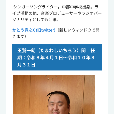
シンガーソングライター。中部中学校出身。ラ
イブ活動の他、音楽プロデューサーやラジオパー
ソナリティとしても活躍。
かとう寛之
X (旧twitter)
（新しいウ
ンドウで開
ィ
きます）
玉鷲一朗（たまわしいちろう）関 任
期：令和８年４月１日～令和１０年３
月３１日