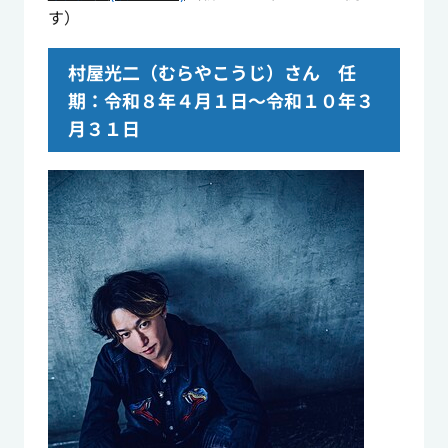
す）
村屋光二（むらやこうじ）さん 任
期：令和８年４月１日～令和１０年３
月３１日