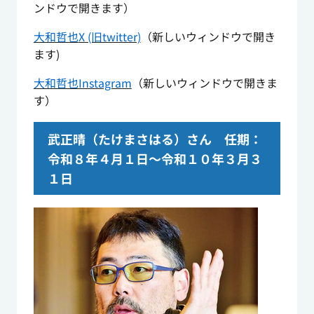
ンドウで開きます）
大和哲也
X (旧twitter)
（新しいウィンドウで開き
ます)
大和哲也Instagram
（新しいウィンドウで開きま
す）
武正晴（たけまさはる）さん 任期：
令和８年４月１日～令和１０年３月３
１日