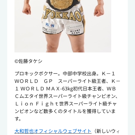
©佐藤タケシ
プロキックボクサー。中部中学校出身。Ｋ－１
ＷＯＲＬＤ ＧＰ スーパーライト級王者、Ｋ－
１ ＷＯＲＬＤ ＭＡＸ-63kg初代日本王者、ＷＢ
Ｃムエタイ世界スーパーライト級チャンピオン、
Ｌｉｏｎ Ｆｉｇｈｔ世界スーパーライト級チャ
ンピオンなど数多くのタイトルを獲得していま
す。
大和哲也オフィシャルウェブサイト
（新しいウ
ィ