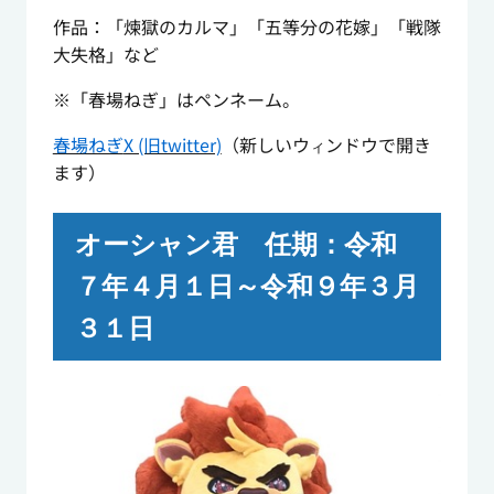
作品：「煉獄のカルマ」「五等分の花嫁」「戦隊
大失格」など
※「春場ねぎ」はペンネーム。
春場ねぎ
X (旧twitter)
（新しいウ
ンドウで開き
ィ
ます）
オーシャン君 任期：令和
７年４月１日～令和９年３月
３１日