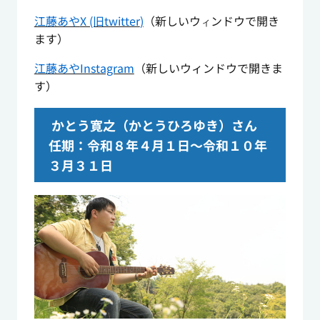
江藤あや
X (旧twitter
)
（新しいウ
ンドウで開き
ィ
ます）
江藤あやInstagram
（新しいウィンドウで開きま
す）
かとう寛之（かとうひろゆき）さん
任期：令和８年４月１日～令和１０年
３月３１日