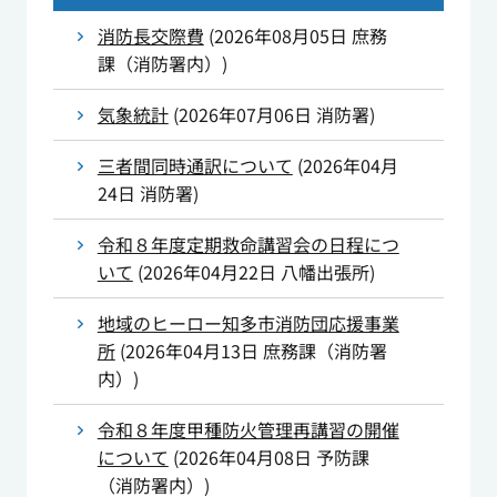
消防長交際費
(
2026年08月05日
庶務
課（消防署内）
)
気象統計
(
2026年07月06日
消防署
)
三者間同時通訳について
(
2026年04月
24日
消防署
)
令和８年度定期救命講習会の日程につ
いて
(
2026年04月22日
八幡出張所
)
地域のヒーロー知多市消防団応援事業
所
(
2026年04月13日
庶務課（消防署
内）
)
令和８年度甲種防火管理再講習の開催
について
(
2026年04月08日
予防課
（消防署内）
)