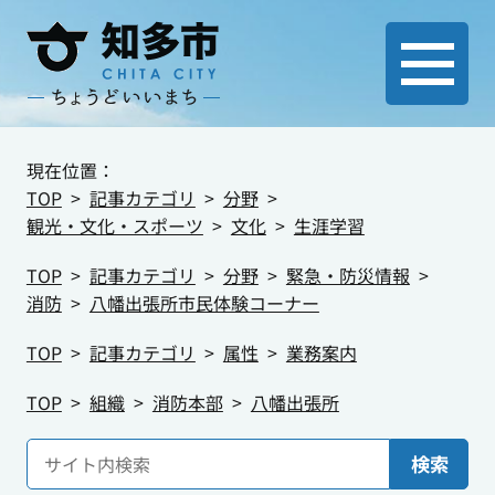
現在位置：
TOP
記事カテゴリ
分野
観光・文化・スポーツ
文化
生涯学習
TOP
記事カテゴリ
分野
緊急・防災情報
消防
八幡出張所市民体験コーナー
TOP
記事カテゴリ
属性
業務案内
TOP
組織
消防本部
八幡出張所
検索