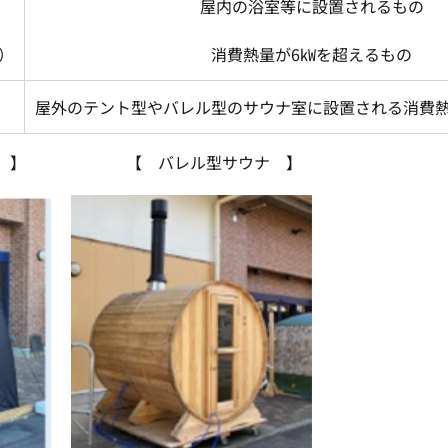
屋内の浴室等に設置されるもの
）
消費熱量が6㎾を超えるもの
屋外のテント型やバレル型のサウナ室に設置される消費熱
 【 バレル型サウナ 】