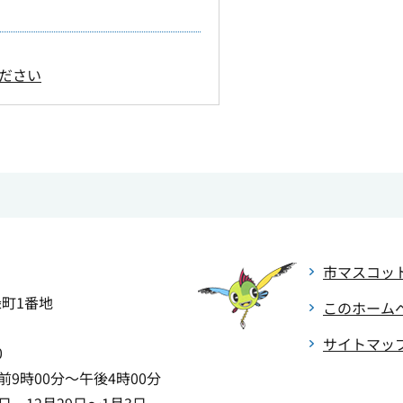
ださい
市マスコッ
緑町1番地
このホーム
サイトマッ
0
9時00分～午後4時00分