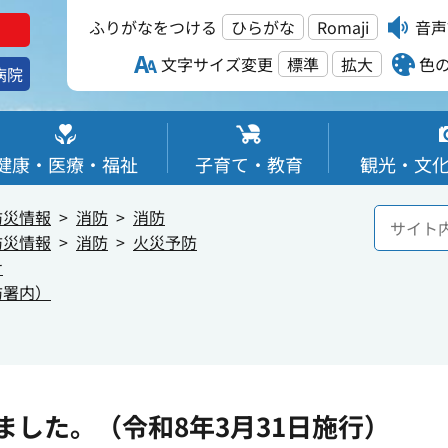
ふりがなをつける
ひらがな
Romaji
音声
文字サイズ変更
標準
拡大
色
病院
健康・医療・福祉
子育て・教育
観光・文
防災情報
消防
消防
防災情報
消防
火災予防
せ
防署内）
した。（令和8年3月31日施行）