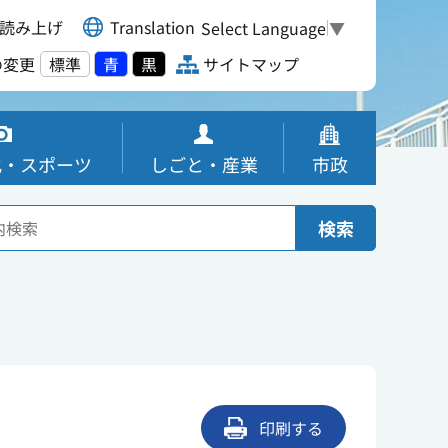
読み上げ
Translation
Select Language
▼
の変更
標準
青
黒
サイトマップ
化・スポーツ
しごと・産業
市政
検索
印刷する