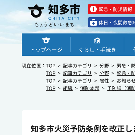
緊急・防災情報
休⽇・夜間救急
トップページ
くらし・手続き
現在位置：
TOP
記事カテゴリ
分野
緊急・
TOP
記事カテゴリ
分野
緊急・
TOP
記事カテゴリ
属性
お知ら
TOP
組織
消防本部
予防課（消
知多市火災予防条例を改正しま