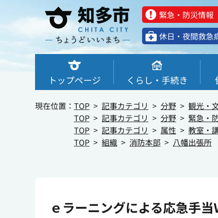
緊急・防災情報
休⽇・夜間救急
トップページ
くらし・手続き
現在位置：
TOP
記事カテゴリ
分野
観光・
TOP
記事カテゴリ
分野
緊急・
TOP
記事カテゴリ
属性
教室・
TOP
組織
消防本部
八幡出張所
ｅラーニングによる応急手当