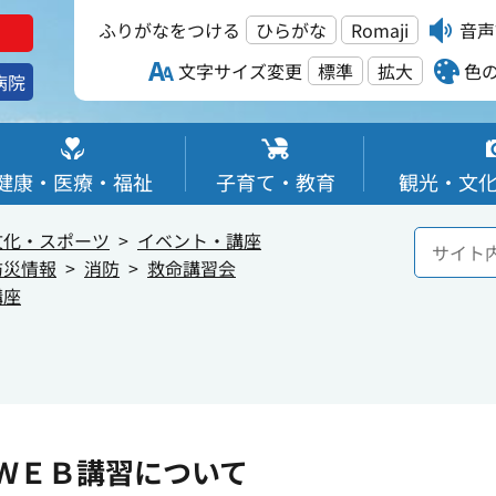
ふりがなをつける
ひらがな
Romaji
音声
文字サイズ変更
標準
拡大
色
病院
健康・医療・福祉
子育て・教育
観光・文
文化・スポーツ
イベント・講座
防災情報
消防
救命講習会
講座
ＷＥＢ講習について