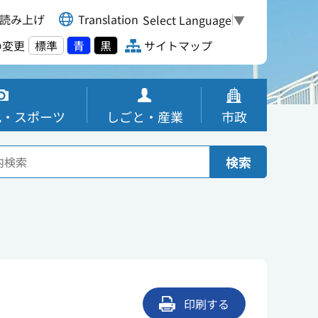
読み上げ
Translation
Select Language
▼
の変更
標準
青
黒
サイトマップ
化・スポーツ
しごと・産業
市政
検索
印刷する