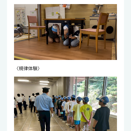
〈規律体験〉