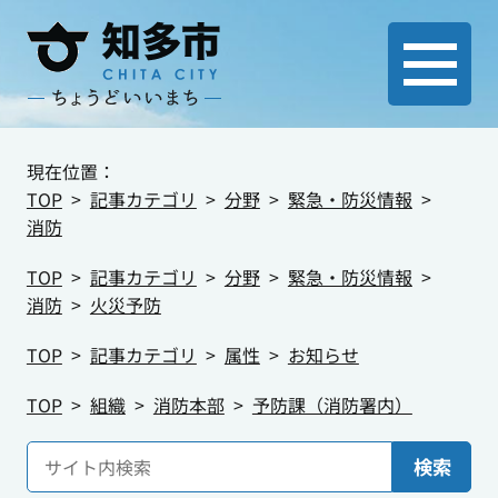
現在位置：
TOP
記事カテゴリ
分野
緊急・防災情報
消防
TOP
記事カテゴリ
分野
緊急・防災情報
消防
火災予防
TOP
記事カテゴリ
属性
お知らせ
TOP
組織
消防本部
予防課（消防署内）
検索