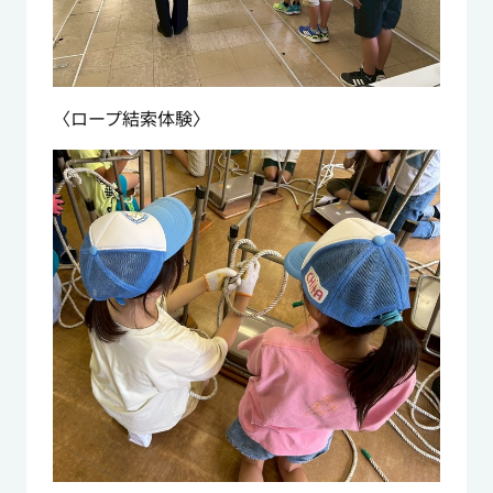
〈ロープ結索体験〉