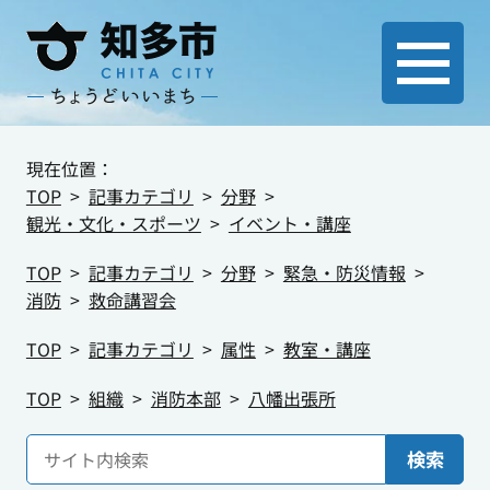
現在位置：
TOP
記事カテゴリ
分野
観光・文化・スポーツ
イベント・講座
TOP
記事カテゴリ
分野
緊急・防災情報
消防
救命講習会
TOP
記事カテゴリ
属性
教室・講座
TOP
組織
消防本部
八幡出張所
検索