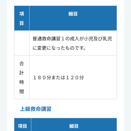
項
細目
目
普通救命講習１の成人が小児及び乳児
に変更になったものです。
合
計
１８０分または１２０分
時
間
上級救命講習
項目
細目