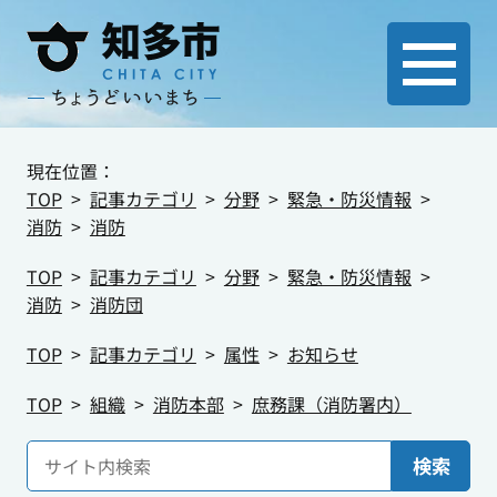
現在位置：
TOP
記事カテゴリ
分野
緊急・防災情報
消防
消防
TOP
記事カテゴリ
分野
緊急・防災情報
消防
消防団
TOP
記事カテゴリ
属性
お知らせ
TOP
組織
消防本部
庶務課（消防署内）
検索