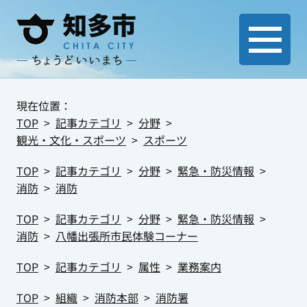
現在位置：
TOP
記事カテゴリ
分野
観光・文化・スポーツ
スポーツ
TOP
記事カテゴリ
分野
緊急・防災情報
消防
消防
TOP
記事カテゴリ
分野
緊急・防災情報
消防
八幡出張所市民体験コーナー
TOP
記事カテゴリ
属性
業務案内
TOP
組織
消防本部
消防署