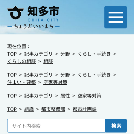
現在位置：
TOP
記事カテゴリ
分野
くらし・手続き
くらしの相談
相談
TOP
記事カテゴリ
分野
くらし・手続き
住まい・建築
空家等対策
TOP
記事カテゴリ
属性
空家等対策
TOP
組織
都市整備部
都市計画課
検索