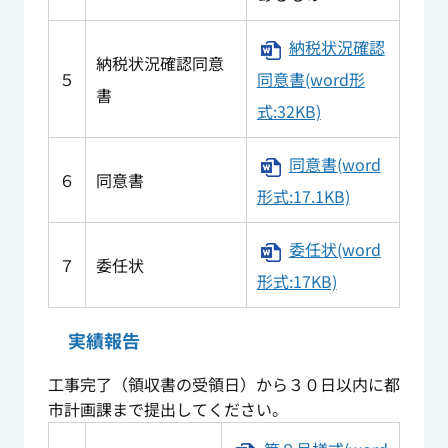
納税状況確認
納税状況確認同意
５
同意書(word形
書
式:32KB)
同意書(word
６
同意書
形式:17.1KB)
委任状(word
７
委任状
形式:17KB)
実績報告
工事完了（領収書の受領日）から３０日以内に都
市計画課まで提出してください。