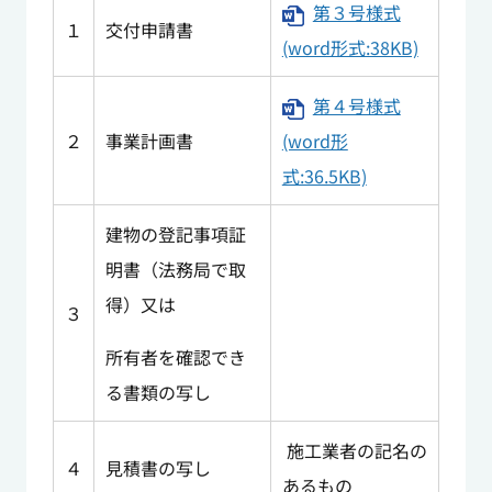
第３号様式
１
交付申請書
(word形式:38KB)
第４号様式
２
事業計画書
(word形
式:36.5KB)
建物の登記事項証
明書（法務局で取
得）又は
３
所有者を確認でき
る書類の写し
施工業者の記名の
４
見積書の写し
あるもの