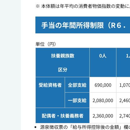
※ 本体額は年平均の消費者物価指数の変動
手当の年間所得制限（R６
単位（円）
扶養親族数
0人
1
区分
受給資格者
全部支給
690,000
1,07
一部支給
2,080,000
2,46
配偶者・扶養義務者
2,360,000
2,74
源泉徴収票の「給与所得控除後の金額」欄