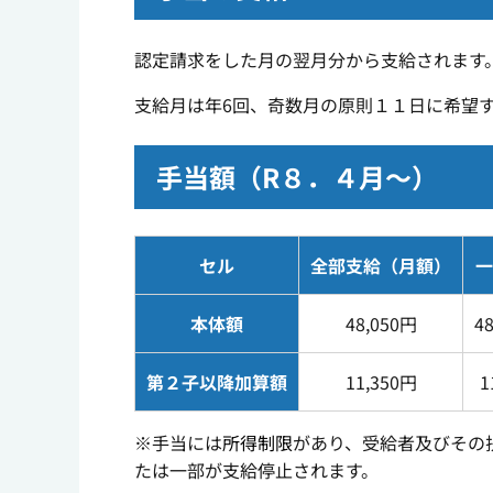
認定請求をした月の翌月分から支給されます
支給月は年6回、奇数月の原則１１日に希望
手当額（R８．４月～）
セル
全部支給（月額）
一
本体額
48,050円
4
第２子以降加算額
11,350円
1
※手当には
所得制限
があり、受給者及びその
たは一部が支給停止されます。