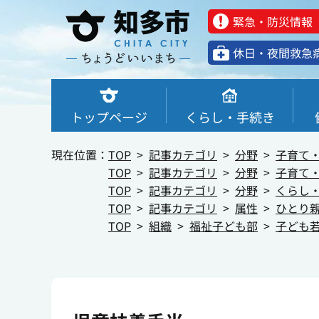
緊急・防災情報
休⽇・夜間救急
トップページ
くらし・手続き
現在位置：
TOP
記事カテゴリ
分野
子育て
TOP
記事カテゴリ
分野
子育て
TOP
記事カテゴリ
分野
くらし
TOP
記事カテゴリ
属性
ひとり
TOP
組織
福祉子ども部
子ども