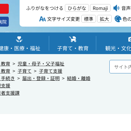
ふりがなをつける
ひらがな
Romaji
音声
文字サイズ変更
標準
拡大
色
病院
健康・医療・福祉
子育て・教育
観光・文
・教育
児童・母子・父子福祉
・教育
子育て
子育て支援
・手続き
届出・登録・証明
結婚・離婚
親支援
若者支援課