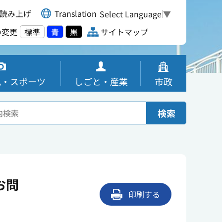
読み上げ
Translation
Select Language
▼
の変更
標準
青
黒
サイトマップ
化・スポーツ
しごと・産業
市政
検索
お問
印刷する