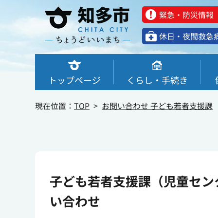
緊急・防災情報
休⽇・夜間救急
トップページ
くらし・手続き
現在位置：
TOP
お問い合わせ 子ども若者支援課
子ども若者支援課（児童セン
い合わせ