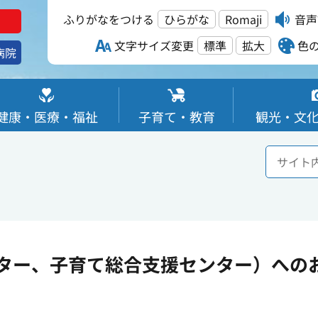
ふりがなをつける
ひらがな
Romaji
音声
文字サイズ変更
標準
拡大
色
病院
健康・医療・福祉
子育て・教育
観光・文
ター、子育て総合支援センター）への