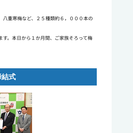
、八重寒梅など、２５種類約６，０００本の
ます。本日から１か月間、ご家族そろって梅
締結式