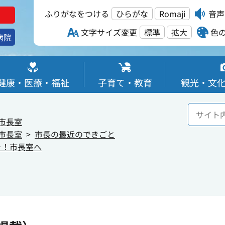
ふりがなをつける
ひらがな
Romaji
音声
文字サイズ変更
標準
拡大
色
病院
健康・医療・福祉
子育て・教育
観光・文
市長室
市長室
市長の最近のできごと
そ！市長室へ