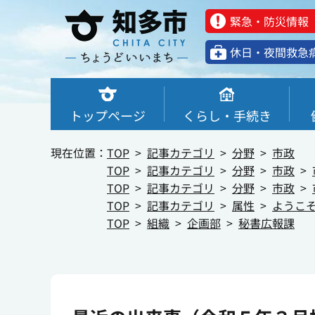
緊急・防災情報
休⽇・夜間救急
トップページ
くらし・手続き
現在位置：
TOP
記事カテゴリ
分野
市政
TOP
記事カテゴリ
分野
市政
TOP
記事カテゴリ
分野
市政
TOP
記事カテゴリ
属性
ようこ
TOP
組織
企画部
秘書広報課