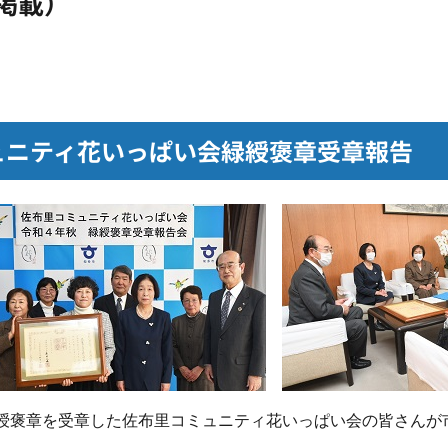
掲載）
ュニティ花いっぱい会緑綬褒章受章報告
綬褒章を受章した佐布里コミュニティ花いっぱい会の皆さんが