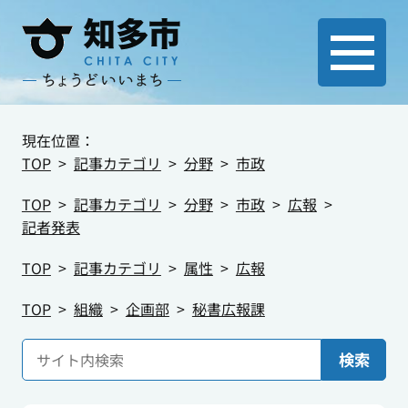
現在位置：
TOP
記事カテゴリ
分野
市政
TOP
記事カテゴリ
分野
市政
広報
記者発表
TOP
記事カテゴリ
属性
広報
TOP
組織
企画部
秘書広報課
検索