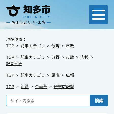
現在位置：
TOP
記事カテゴリ
分野
市政
TOP
記事カテゴリ
分野
市政
広報
記者発表
TOP
記事カテゴリ
属性
広報
TOP
組織
企画部
秘書広報課
検索