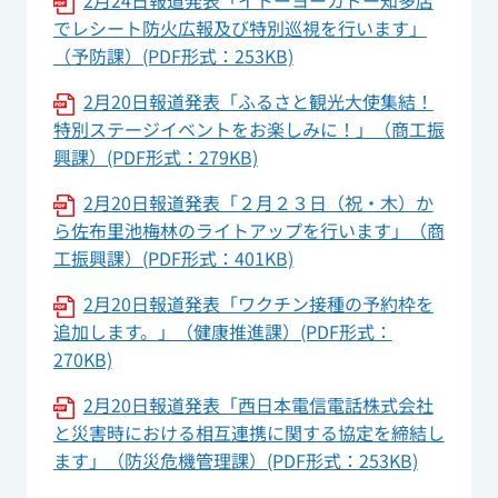
2月24日報道発表「イトーヨーカドー知多店
でレシート防火広報及び特別巡視を行います」
（予防課）(PDF形式：253KB)
2月20日報道発表「ふるさと観光大使集結！
特別ステージイベントをお楽しみに！」（商工振
興課）(PDF形式：279KB)
2月20日報道発表「２月２３日（祝・木）か
ら佐布里池梅林のライトアップを行います」（商
工振興課）(PDF形式：401KB)
2月20日報道発表「ワクチン接種の予約枠を
追加します。」（健康推進課）(PDF形式：
270KB)
2月20日報道発表「西日本電信電話株式会社
と災害時における相互連携に関する協定を締結し
ます」（防災危機管理課）(PDF形式：253KB)