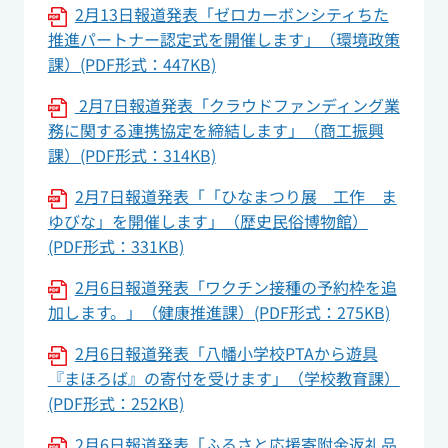
2月13日報道発表「ゼロカーボンシティちた
推進パートナー認定式を開催します」（環境政策
課）(PDF形式：447KB)
2月7日報道発表「クラウドファンディング業
務に関する連携協定を締結します」（商工振興
課）(PDF形式：314KB)
2月7日報道発表「「ひなまつり展 工作 ま
ゆびな」を開催します」（歴史民俗博物館）
(PDF形式：331KB)
2月6日報道発表「ワクチン接種の予約枠を追
加します。」（健康推進課）(PDF形式：275KB)
2月6日報道発表「八幡小学校PTAから遊具
『まほろば』の寄付を受けます」（学校教育課）
(PDF形式：252KB)
2月6日報道発表「ふるさと応援寄附金返礼品