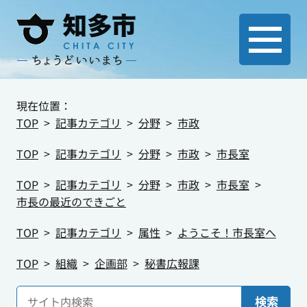
現在位置：
TOP
記事カテゴリ
分野
市政
TOP
記事カテゴリ
分野
市政
市長室
TOP
記事カテゴリ
分野
市政
市長室
市長の最近のできごと
TOP
記事カテゴリ
属性
ようこそ！市長室へ
TOP
組織
企画部
秘書広報課
検索