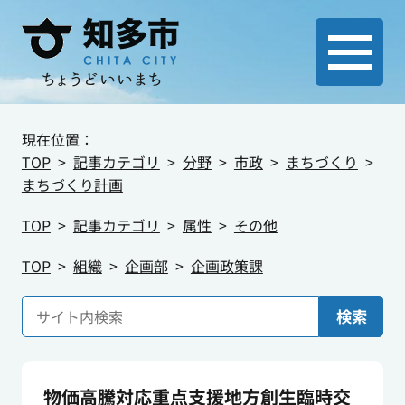
現在位置：
TOP
記事カテゴリ
分野
市政
まちづくり
まちづくり計画
TOP
記事カテゴリ
属性
その他
TOP
組織
企画部
企画政策課
検索
物価高騰対応重点支援地方創生臨時交