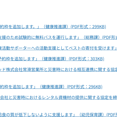
枠を追加します。」（健康推進課）(PDF形式：299KB)
援のため試験的に無料バスを運行します」（総務課）(PDF形式
活動サポーターへの活動支援としてベストの寄付を受けます」（健
約枠を追加します」（健康推進課）(PDF形式：303KB)
ッド株式会社常滑営業所と災害時における相互連携に関する協定
枠を追加します」（健康推進課）(PDF形式：296KB)
式会社と災害時におけるレンタル資機材の提供に関する協定を締
食の質が低下しないように支援します」（幼児保育課）(PDF形式