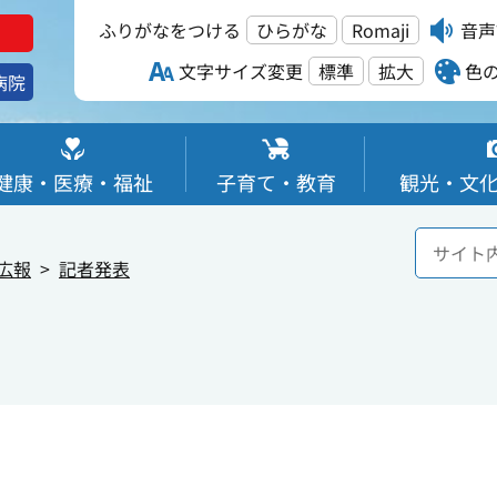
ふりがなをつける
ひらがな
Romaji
音声
文字サイズ変更
標準
拡大
色
病院
健康・医療・福祉
子育て・教育
観光・文
広報
記者発表