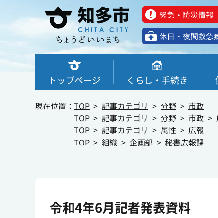
緊急・防災情報
休⽇・夜間救急
トップページ
くらし・手続き
現在位置：
TOP
記事カテゴリ
分野
市政
TOP
記事カテゴリ
分野
市政
TOP
記事カテゴリ
属性
広報
TOP
組織
企画部
秘書広報課
令和4年6月記者発表資料