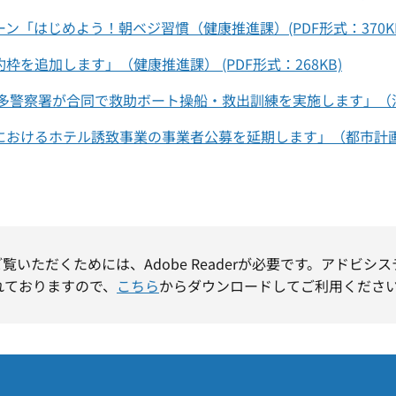
ン「はじめよう！朝ベジ習慣（健康推進課）(PDF形式：370KB
を追加します」（健康推進課） (PDF形式：268KB)
多警察署が合同で救助ボート操船・救出訓練を実施します」（消防署
おけるホテル誘致事業の事業者公募を延期します」（都市計画課）(
ご覧いただくためには、Adobe Readerが必要です。アドビシ
れておりますので、
こちら
からダウンロードしてご利用くださ