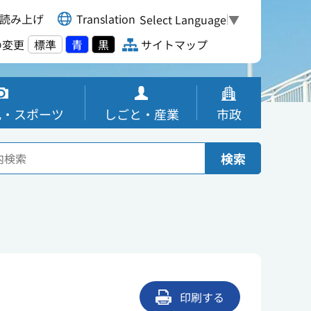
読み上げ
Translation
Select Language
▼
の変更
標準
青
黒
サイトマップ
化・スポーツ
しごと・産業
市政
検索
印刷する