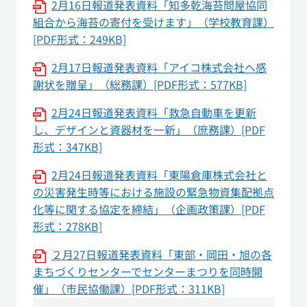
2月16日報道発表資料「知多乾海苔問屋協同
組合から海苔の寄付を受けます」（学校教育課）
[PDF形式：249KB]
2月17日報道発表資料「アイコ株式会社へ感
謝状を贈呈」（総務課）[PDF形式：577KB]
2月24日報道発表資料「救急自動車を更新
し、デザインと資器材を一新」（庶務課）[PDF
形式：347KB]
2月24日報道発表資料「東陽倉庫株式会社と
の災害発生時等における施設の緊急物資集配拠点
化等に関する協定を締結」（企画政策課）[PDF
形式：278KB]
２月27日報道発表資料「東部・岡田・旭の各
まちづくりセンターでセンターまつりを同時開
催」（市民協働課）[PDF形式：311KB]