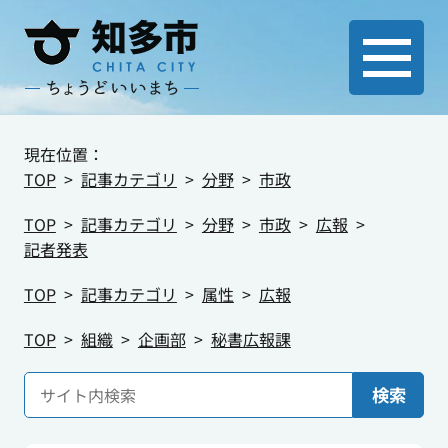
現在位置：
TOP
記事カテゴリ
分野
市政
TOP
記事カテゴリ
分野
市政
広報
記者発表
TOP
記事カテゴリ
属性
広報
TOP
組織
企画部
秘書広報課
検索