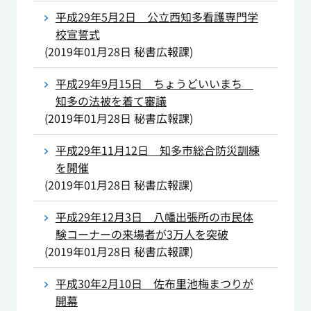
平成29年5月2日 公立西知多看護専門学
校宣誓式
(
2019年01月28日
秘書広報課
)
平成29年9月15日 ちょうどいいまち
知多の法被を着て審議
(
2019年01月28日
秘書広報課
)
平成29年11月12日 知多市総合防災訓練
を開催
(
2019年01月28日
秘書広報課
)
平成29年12月3日 八幡出張所の市民体
験コーナーの来場者が3万人を突破
(
2019年01月28日
秘書広報課
)
平成30年2月10日 佐布里池梅まつりが
開幕