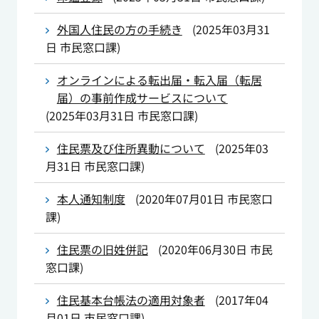
外国人住民の方の手続き
(
2025年03月31
日
市民窓口課
)
オンラインによる転出届・転入届（転居
届）の事前作成サービスについて
(
2025年03月31日
市民窓口課
)
住民票及び住所異動について
(
2025年03
月31日
市民窓口課
)
本人通知制度
(
2020年07月01日
市民窓口
課
)
住民票の旧姓併記
(
2020年06月30日
市民
窓口課
)
住民基本台帳法の適用対象者
(
2017年04
月01日
市民窓口課
)