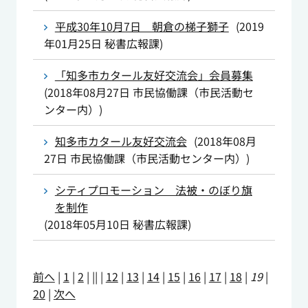
平成30年10月7日 朝倉の梯子獅子
(
2019
年01月25日
秘書広報課
)
「知多市カタール友好交流会」会員募集
(
2018年08月27日
市民協働課（市民活動セ
ンター内）
)
知多市カタール友好交流会
(
2018年08月
27日
市民協働課（市民活動センター内）
)
シティプロモーション 法被・のぼり旗
を制作
(
2018年05月10日
秘書広報課
)
前へ
|
1
|
2
|
||
|
12
|
13
|
14
|
15
|
16
|
17
|
18
|
19
|
20
|
次へ