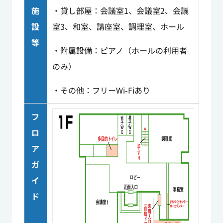
施
・貸し部屋：会議室1、会議室2、会議
設
室3、和室、講座室、調理室、ホール
等
・附属設備：ピアノ（ホールの利用者
のみ）
・その他：フリーWi-Fiあり
フ
ロ
ア
ガ
イ
ド