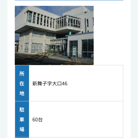
所
在
新舞子字大口46
地
駐
車
60台
場