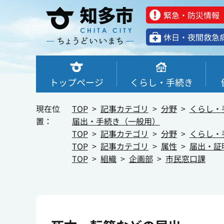
緊急・防災情報
休⽇・夜間救急
トップページ
くらし・手続き
現在位
TOP
記事カテゴリ
分野
くらし・
置：
届出・手続き（一般用）
TOP
記事カテゴリ
分野
くらし・
TOP
記事カテゴリ
属性
届出・証
TOP
組織
企画部
市民窓口課