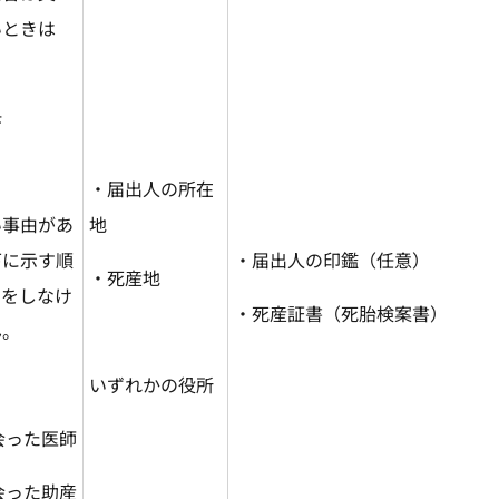
いときは
母
・届出人の所在
い事由があ
地
下に示す順
・届出人の印鑑（任意）
・死産地
出をしなけ
・死産証書（死胎検案書）
ん。
いずれかの役所
ち会った医師
ち会った助産