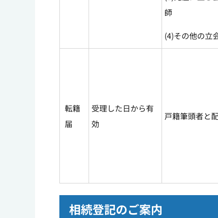
師
(4)その他の立
転籍
受理した日から有
戸籍筆頭者と
届
効
相続登記のご案内