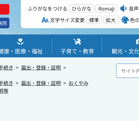
ふりがなをつける
ひらがな
Romaji
音声
文字サイズ変更
標準
拡大
色
病院
健康・医療・福祉
子育て・教育
観光・文
手続き
届出・登録・証明
手続き
届出・登録・証明
おくやみ
明等