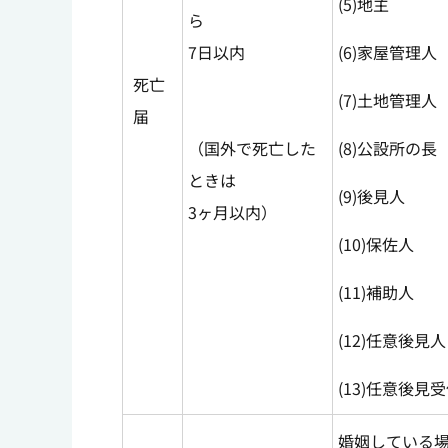
(5)地主
ら
7日以内
(6)家屋管理人
死亡
(7)土地管理人
届
（国外で死亡した
(8)公設所の長
ときは
(9)後見人
3ヶ月以内）
(10)保佐人
(11)補助人
(12)任意後見人
(13)任意後見
婚姻している