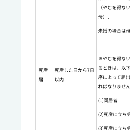
（やむを得な
母）、
未婚の場合は
※やむを得な
るときは、以
死産
死産した日から7日
序によって届
届
以内
ればなりませ
(1)同居者
(2)死産に立
(3)死産に立