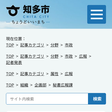
現在位置：
TOP
記事カテゴリ
分野
市政
TOP
記事カテゴリ
分野
市政
広報
記者発表
TOP
記事カテゴリ
属性
広報
TOP
組織
企画部
秘書広報課
検索