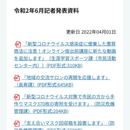
令和2年6月記者発表資料
更新日 2022年04月01日
「新型コロナウイルス感染症に便乗した悪質
商法に注意！オンライン版出前講座に新たな動画
を追加します」（生涯学習スポーツ課（市民活動
センター内））(PDF形式:310KB)
「地域の交流サロンの再開を応援します」
（長寿課）(
PDF形式:
645KB)
「新型コロナウイルス対策で市民の方から手
作りマスク370枚の寄附を受けます」（防災危機
管理課）(
PDF形式:
204KB)
「支え合いマスク回収箱を設置します」（防