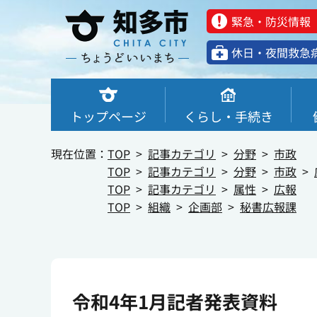
緊急・防災情報
休⽇・夜間救急
トップページ
くらし・手続き
現在位置：
TOP
記事カテゴリ
分野
市政
TOP
記事カテゴリ
分野
市政
TOP
記事カテゴリ
属性
広報
TOP
組織
企画部
秘書広報課
令和4年1月記者発表資料