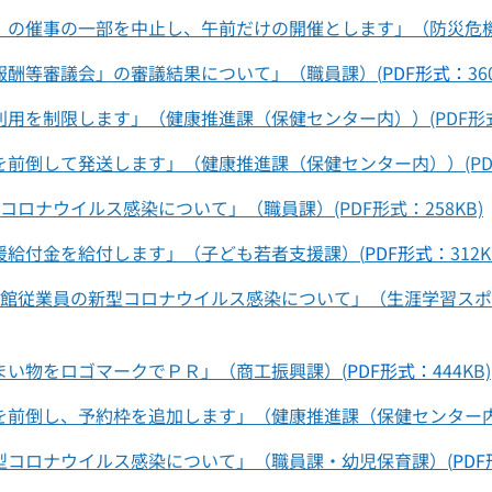
」の催事の一部を中止し、午前だけの開催とします」（防災危機
報酬等審議会」の審議結果について」（職員課）(
PDF形式：
36
用を制限します」（健康推進課（保健センター内））(PDF形式：
前倒して発送します」（健康推進課（保健センター内））(PDF形
ロナウイルス感染について」（職員課）(PDF形式：258KB)
援給付金を給付します」（子ども若者支援課）(
PDF形式：
312K
会館従業員の新型コロナウイルス感染について」（生涯学習スポ
まい物をロゴマークでＰＲ」（商工振興課）(
PDF形式：
444KB)
前倒し、予約枠を追加します」（健康推進課（保健センター内））(
型コロナウイルス感染について」（職員課・幼児保育課）(
PD