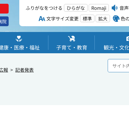
ふりがなをつける
ひらがな
Romaji
音声
文字サイズ変更
標準
拡大
色
病院
健康・医療・福祉
子育て・教育
観光・文
広報
記者発表