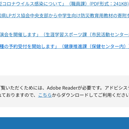
コロナウイルス感染について」（職員課）(PDF形式：241KB)
県LPガス協会中央支部から中学生向け防災教育用教材の寄附を
会を開催します」（生涯学習スポーツ課（市民活動センター内） 
の予約受付を開始します」（健康推進課（保健センター内））(P
ご覧いただくためには、Adobe Readerが必要です。アドビシ
れておりますので、
こちら
からダウンロードしてご利用くださ