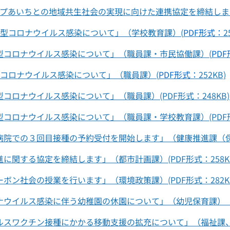
ープあいちとの地域共生社会の実現に向けた連携協定を締結しま
新型コロナウイルス感染について」（学校教育課）(
PDF形式：
2
型コロナウイルス感染について」（職員課・市民協働課）(
PD
型コロナウイルス感染について」（職員課）(
PDF形式：
252KB)
コロナウイルス感染について」（職員課）(PDF形式：248KB)
コロナウイルス感染について」（職員課・学校教育課）(PDF形式
院での３回目接種の予約受付を開始します」（健康推進課（保健セ
に関する協定を締結します」（都市計画課）(PDF形式：258K
ボン社会の授業を行います」（環境政策課）(PDF形式：282K
ウイルス感染に伴う幼稚園の休園について」（幼児保育課） (PD
スワクチン接種にかかる移動支援の拡充について」（福祉課、長寿