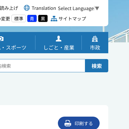
読み上げ
Translation
Select Language
▼
の変更
標準
青
黒
サイトマップ
化・スポーツ
しごと・産業
市政
検索
印刷する