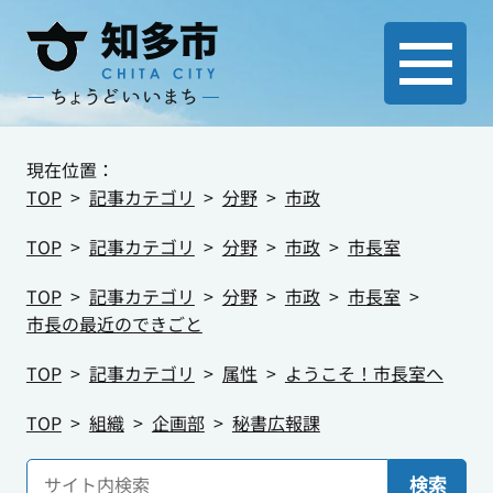
現在位置：
TOP
記事カテゴリ
分野
市政
TOP
記事カテゴリ
分野
市政
市長室
TOP
記事カテゴリ
分野
市政
市長室
市長の最近のできごと
TOP
記事カテゴリ
属性
ようこそ！市長室へ
TOP
組織
企画部
秘書広報課
検索