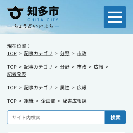
現在位置：
TOP
記事カテゴリ
分野
市政
TOP
記事カテゴリ
分野
市政
広報
記者発表
TOP
記事カテゴリ
属性
広報
TOP
組織
企画部
秘書広報課
検索