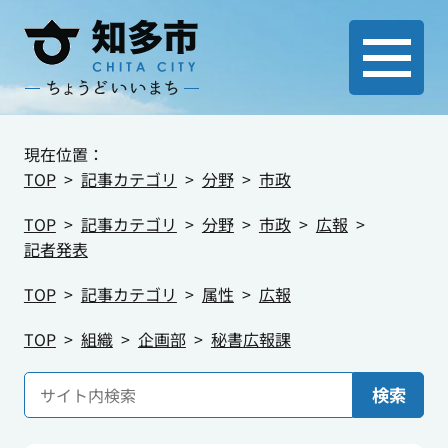
現在位置：
TOP
記事カテゴリ
分野
市政
TOP
記事カテゴリ
分野
市政
広報
記者発表
TOP
記事カテゴリ
属性
広報
TOP
組織
企画部
秘書広報課
検索